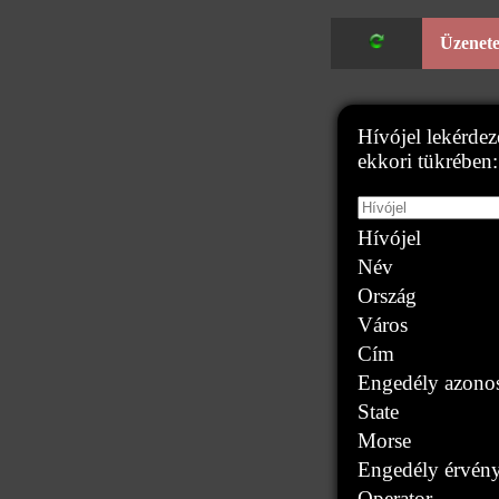
Üzenet
Hívójel lekérd
ekkori tükrében
Hívójel
Név
Ország
Város
Cím
Engedély azonos
State
Morse
Engedély érvén
Operator