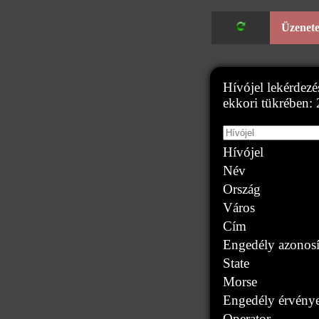
Üzenet
Hívójel lekérde
ekkori tükrében:
Hívójel
Név
Ország
Város
Cím
Engedély azonosí
State
Morse
Engedély érvény
Operator