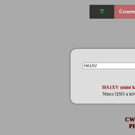
Üzenet
HA1XV (mint klu
Nincs QSO a kö
CW
P